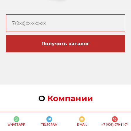
Получить каталог
О
Компании
Специалисты
с
WHATSAPP
TELEGRAM
E-MAIL
+7 (903) 079-11-74