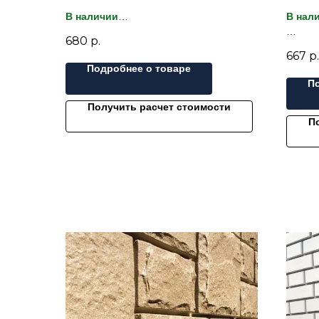
В наличии
В нал
680
р.
Гарантия лучшей цены - нашли
Гаран
667
р.
дешевле? Сделаем скидку!
дешев
Подробнее о товаре
Коллек
П
Панель фасадная Docke FLEMISH
тради
имитирует фламандскую кладку из
Филосо
Получить расчет стоимости
гладкого кирпича. Фламандская кладка
воплот
П
выглядит всегда строго и эстетично.
истинн
Контрастные белые швы придают
матери
яркость, а специальный жженый эфект
делает цвет максимально
приближенным к натуральному кирпичу.
Эта коллекция состоит из 4 цветов,
стоит недорого и отлично сочетается с
любыми фасадами.