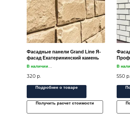
Фасадные панели Grand Line Я-
Фаса
фасад Екатерининский камень
Проф
В наличии
В нал
320
р.
550
р
Гарантия лучшей цены - нашли
Гаран
дешевле? Сделаем скидку!
дешев
Подробнее о товаре
П
Екатерининский камень - панели с
фактурой крупного камня, придают
Для лю
зданию массивности и солидности.
отдело
Получить расчет стоимости
П
Отличное соотношение цена/качество
«Альта
коллек
Структ
коллек