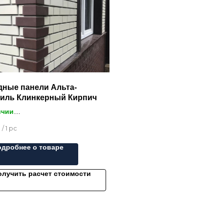
дные панели Альта-
иль Клинкерный Кирпич
ичии
.
/
1 pc
тия лучшей цены - нашли
ле? Сделаем скидку!
одробнее о товаре
бителей классических
чных материалов компания
олучить расчет стоимости
-Профиль» предлагает
цию «Кирпич Клинкерный».
ура данных панелей идентична
ции «Кирпич», но благодаря