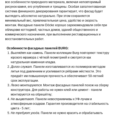
все особенности природного материала, включая неповторимый
рисунок камня, его углубления и трещины. Особая запатентованная
система финишного декорирования гарантирует, что фасад будет
выглядеть абсолютно натурально. При этом сохраняется
минимальный вес, привлекательная цена, удобство и скорость
монтаж. Фасадные панели Döcke хорошо зарекомендовали себя при
облицовке коттеджей, частных домов, зданий общественного и
коммерческого назначения, при выполнении реставрационных и
восстановительных работ.
Особенности фасадных панелей BURG:
Выглядят как камень.
Панели коллекции Burg повторяют текстуру
юрского мрамора с чёткой геометрией и смотрятся как
натуральная каменная кладка.
Долго служат.
Панели изготавливаются из полимеров методом
литья под давлением и усиливаются рёбрами жёсткости. Это
придаёт им повышенную прочность и обеспечивает 50-летний
срок эксплуатации.
Легко монтируются.
Монтаж фасадных панелей похож на сборку
конструктора. Для работы не нужен клей или цемент - панели
монтируются на обрешётку;
Не выцветают.
Панели невосприимчивы к УФ-лучам и
атмосферным осадкам. Гарантия производителя на стабильность
цвета - 5 лет;
Не требуют ухода.
Панели не нужно красить и обрабатывать