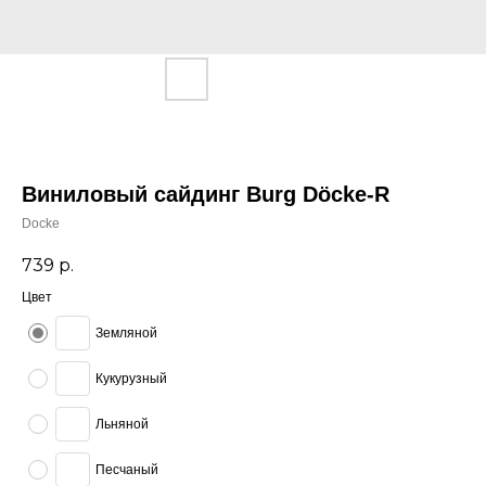
Виниловый сайдинг Burg Döcke-R
Docke
739
р.
Цвет
Земляной
Кукурузный
Льняной
Песчаный