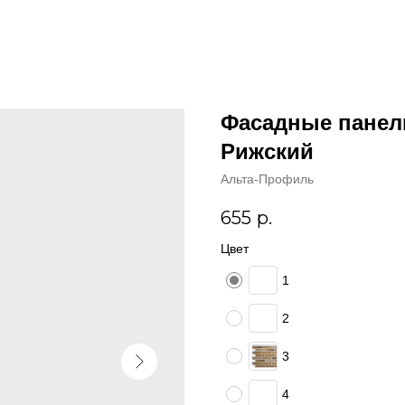
Фасадные панел
Рижский
Альта-Профиль
655
р.
Цвет
1
2
3
4