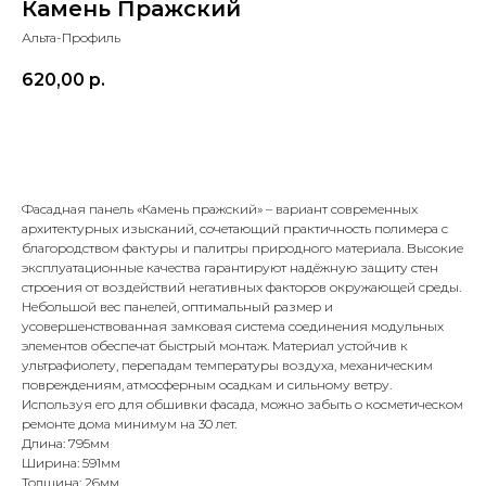
Камень Пражский
Альта-Профиль
620,00
р.
Получить бесплатный расчет
Фасадная панель «Камень пражский» – вариант современных
архитектурных изысканий, сочетающий практичность полимера с
благородством фактуры и палитры природного материала. Высокие
эксплуатационные качества гарантируют надёжную защиту стен
строения от воздействий негативных факторов окружающей среды.
Небольшой вес панелей, оптимальный размер и
усовершенствованная замковая система соединения модульных
элементов обеспечат быстрый монтаж. Материал устойчив к
ультрафиолету, перепадам температуры воздуха, механическим
повреждениям, атмосферным осадкам и сильному ветру.
Используя его для обшивки фасада, можно забыть о косметическом
ремонте дома минимум на 30 лет.
Длина: 795мм
Ширина: 591мм
Толщина: 26мм